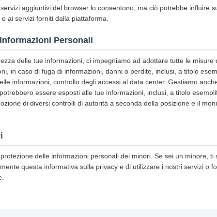
o i servizi aggiuntivi del browser lo consentono, ma ciò potrebbe influire s
e ai servizi forniti dalla piattaforma.
 Informazioni Personali
urezza delle tue informazioni, ci impegniamo ad adottare tutte le misure 
i, in caso di fuga di informazioni, danni o perdite, inclusi, a titolo esem
delle informazioni, controllo degli accessi al data center. Gestiamo anc
 potrebbero essere esposti alle tue informazioni, inclusi, a titolo esemplif
dozione di diversi controlli di autorità a seconda della posizione e il mon
i
protezione delle informazioni personali dei minori. Se sei un minore, ti
mente questa informativa sulla privacy e di utilizzare i nostri servizi o f
e.