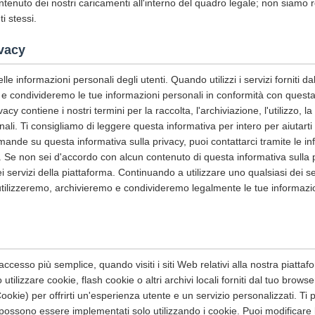
ntenuto dei nostri caricamenti all'interno del quadro legale; non siamo r
ti stessi.
ivacy
le informazioni personali degli utenti. Quando utilizzi i servizi forniti da
e condivideremo le tue informazioni personali in conformità con questa 
acy contiene i nostri termini per la raccolta, l'archiviazione, l'utilizzo, l
nali. Ti consigliamo di leggere questa informativa per intero per aiuta
omande su questa informativa sulla privacy, puoi contattarci tramite le in
. Se non sei d'accordo con alcun contenuto di questa informativa sulla 
i servizi della piattaforma. Continuando a utilizzare uno qualsiasi dei se
utilizzeremo, archivieremo e condivideremo legalmente le tue informazi
accesso più semplice, quando visiti i siti Web relativi alla nostra piattaform
tilizzare cookie, flash cookie o altri archivi locali forniti dal tuo browse
ookie) per offrirti un'esperienza utente e un servizio personalizzati. 
i possono essere implementati solo utilizzando i cookie. Puoi modificare 