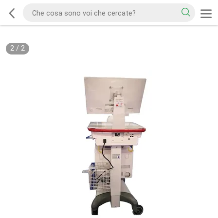
2
/
2