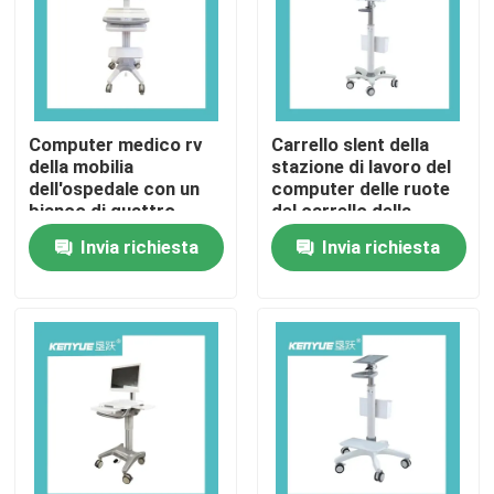
Visita alla fabbrica
Controllo Qualità
Computer medico rv
Carrello slent della
della mobilia
stazione di lavoro del
dell'ospedale con un
computer delle ruote
Contattaci
bianco di quattro
del carrello della
ruote
tavola del monitor
Invia richiesta
Invia richiesta
Notizie
Casi
letto di consegna dell'ospedale
Accessori ostetrici della Tabella