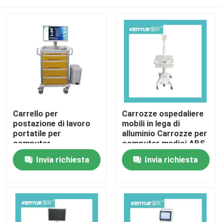
Carrello per
Carrozze ospedaliere
postazione di lavoro
mobili in lega di
portatile per
alluminio Carrozze per
computer
computer medici ABS
bianco
Casa
Invia richiesta
Invia richiesta
Prodotti
Su di noi