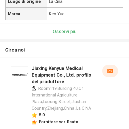
Luogo di origine
La Cina
Marca
Ken Yue
Osservi più
Circa noi
Jiaxing Kenyue Medical
Equipment Co., Ltd. profilo
del produttore
Room119,Building 40,Of
International Agriculture
Plaza,Luoxing Street,Jiashan
Country,Zhejiang,China ,La CINA
5.0
Fornitore verificato