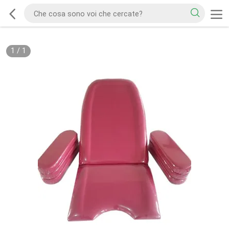
1
/
1