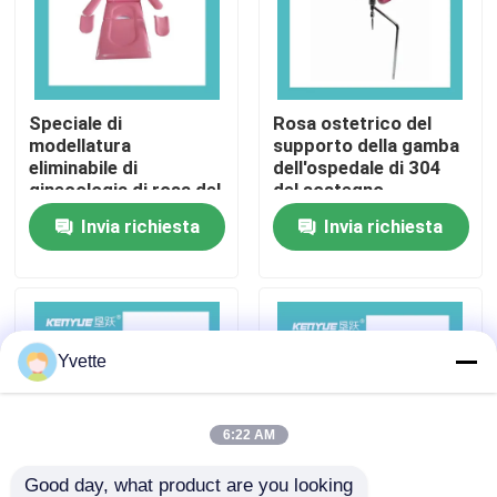
Visita alla fabbrica
Speciale di
Rosa ostetrico del
Controllo Qualità
modellatura
supporto della gamba
eliminabile di
dell'ospedale di 304
ginecologia di rosa del
del sostegno
Contattaci
materasso del letto
accessori della
Invia richiesta
Invia richiesta
ostetrico
Tabella
Notizie
Casi
Yvette
letto di consegna dell'ospedale
6:22 AM
Accessori ostetrici della Tabella
Good day, what product are you looking 