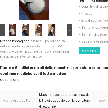
Termini di pagame
Quantità di ordin
Prezzo:
Imballaggi partico
Tempi di conseg
Termini di pagam
Grande immagine :
Ruote a 5 pollici centrali
Capacità di alim
della macchina per colata continua TPR di
Contatto
controllo delle macchine per colata continua
mediche per il letto medico
Ruote a 5 pollici centrali della macchina per colata continu
continua mediche per il letto medico
descrizione
Macchine per colata continua del
Nome di prodotto:
letto di ospedale con la serratura
uso:
direzionale