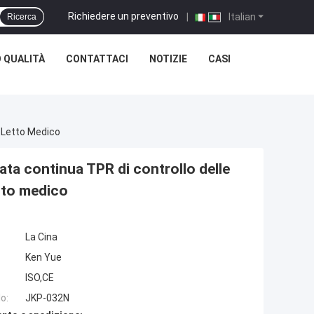
Richiedere un preventivo
|
Italian
Ricerca
 QUALITÀ
CONTATTACI
NOTIZIE
CASI
l Letto Medico
lata continua TPR di controllo delle
tto medico
La Cina
Ken Yue
ISO,CE
o:
JKP-032N