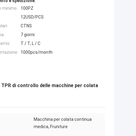
nto e spedizione:
e minimo:
100PZ
12USD/PCS
lari:
CTNS
na:
7 giorni
ento:
T / T, L / C
entazione:
1000pcs/month
a TPR di controllo delle macchine per colata
Macchina per colata continua
medica, Fruniture