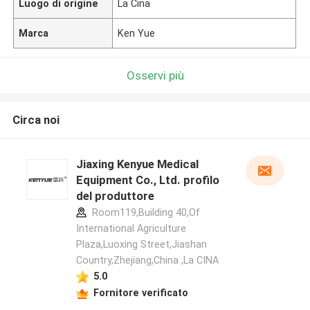
Luogo di origine
La Cina
Marca
Ken Yue
Osservi più
Circa noi
Jiaxing Kenyue Medical
Equipment Co., Ltd. profilo
del produttore
Room119,Building 40,Of
International Agriculture
Plaza,Luoxing Street,Jiashan
Country,Zhejiang,China ,La CINA
5.0
Fornitore verificato