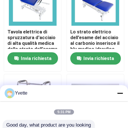
Visita alla fabbrica
Tavola elettrica di
Lo strato elettrico
Controllo Qualità
spruzzatura d'acciaio
dell'esame del acciaio
di alta qualità medica
al carbonio inserisce il
dello strato dell'esame
blu medico idraulico
Contattaci
medico
Invia richiesta
Invia richiesta
Notizie
Casi
Yvette
letto di consegna dell'ospedale
5:31 PM
Accessori ostetrici della Tabella
Good day, what product are you looking 