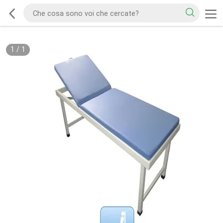
1
/
1