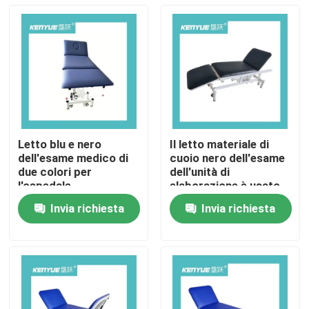
Letto blu e nero
Il letto materiale di
dell'esame medico di
cuoio nero dell'esame
due colori per
dell'unità di
l'ospedale
elaborazione è usato
per trattamento
Invia richiesta
Invia richiesta
medico dell'ospedale
Casa
Prodotti
Su di noi