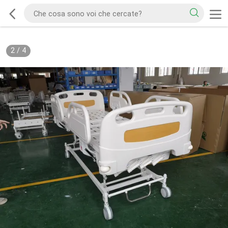
2
/
4