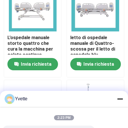
Visita alla fabbrica
Controllo Qualità
L'ospedale manuale
letto di ospedale
storto quattro che
manuale di Quattro-
cura la macchina per
scossa per il letto di
Contattaci
colata continua
ospedale blu
paziente di controllo
dell'ospedale
Invia richiesta
Invia richiesta
del letto protegge
Notizie
rivestito con resina
epossidrica
Casi
Yvette
letto di consegna dell'ospedale
2:23 PM
Accessori ostetrici della Tabella