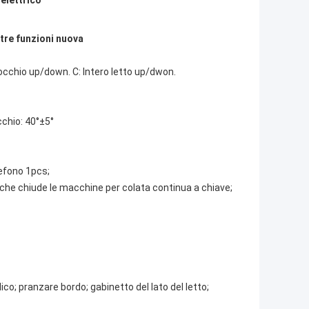
elettrico
 tre funzioni nuova
occhio up/down. C: Intero letto up/dwon.
cchio: 40°±5°
lefono 1pcs;
 che chiude le macchine per colata continua a chiave;
o; pranzare bordo; gabinetto del lato del letto;