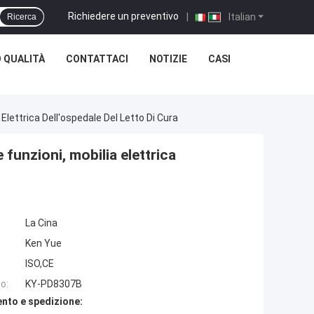
Richiedere un preventivo
|
Italian
Ricerca
 QUALITÀ
CONTATTACI
NOTIZIE
CASI
 Elettrica Dell'ospedale Del Letto Di Cura
e funzioni, mobilia elettrica
La Cina
Ken Yue
ISO,CE
o:
KY-PD8307B
nto e spedizione: