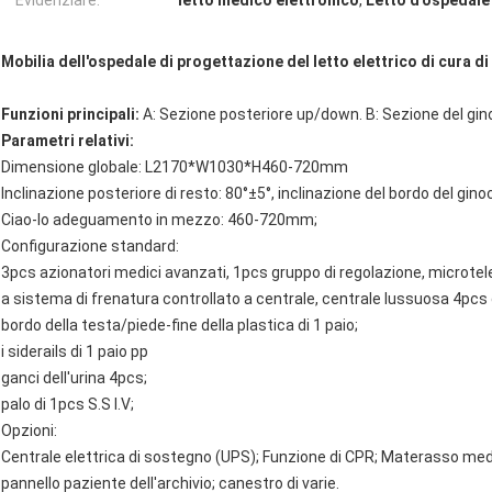
Evidenziare:
letto medico elettronico
,
Letto d'ospedale 
Mobilia dell'ospedale di progettazione del letto elettrico di cura di
Funzioni principali:
A: Sezione posteriore up/down. B: Sezione del gin
Parametri relativi:
Dimensione globale: L2170*W1030*H460-720mm
Inclinazione posteriore di resto: 80°±5°, inclinazione del bordo del gino
Ciao-lo adeguamento in mezzo: 460-720mm;
Configurazione standard:
3pcs azionatori medici avanzati, 1pcs gruppo di regolazione, microte
a sistema di frenatura controllato a centrale, centrale lussuosa 4pcs
bordo della testa/piede-fine della plastica di 1 paio;
i siderails di 1 paio pp
ganci dell'urina 4pcs;
palo di 1pcs S.S I.V;
Opzioni:
Centrale elettrica di sostegno (UPS); Funzione di CPR; Materasso medic
pannello paziente dell'archivio; canestro di varie.