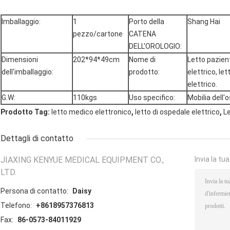
Imballaggio:
1
Porto della
Shang Hai
pezzo/cartone
CATENA
DELL'OROLOGIO:
Dimensioni
202*94*49cm
Nome di
Letto pazient
dell'imballaggio:
prodotto:
elettrico, let
elettrico.
G.W:
110kgs
Uso specifico:
Mobilia dell'
,
,
Prodotto Tag:
letto medico elettronico
letto di ospedale elettrico
L
Dettagli di contatto
JIAXING KENYUE MEDICAL EQUIPMENT CO.,
Invia la tu
LTD.
Persona di contatto:
Daisy
Telefono:
+8618957376813
Fax:
86-0573-84011929