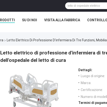
RODOTTI
SU DI NOI
VISITA ALLA FABBRICA
CONTROLLO
era
Letto Elettrico Di Professione D'infermiera Di Tre Funzioni, Mobilia
Letto elettrico di professione d'infermiera di tr
dell'ospedale del letto di cura
Dettagli:
Luogo di origine:
Marca:
Certificazione:
Numero di modell
Termini di pagame