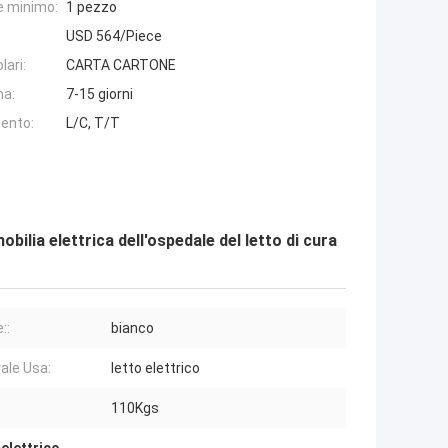
e minimo:
1 pezzo
USD 564/Piece
lari:
CARTA CARTONE
na:
7-15 giorni
ento:
L/C, T/T
obilia elettrica dell'ospedale del letto di cura
::
bianco
ale Usa:
letto elettrico
110Kgs