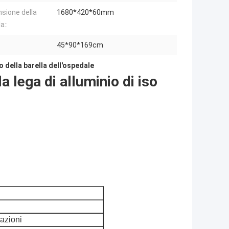
sione della
1680*420*60mm
a::
45*90*169cm
o della barella dell'ospedale
la lega di alluminio di iso
azioni