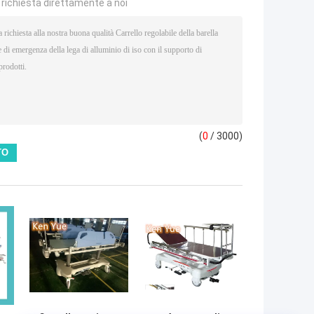
a richiesta direttamente a noi
(
0
/ 3000)