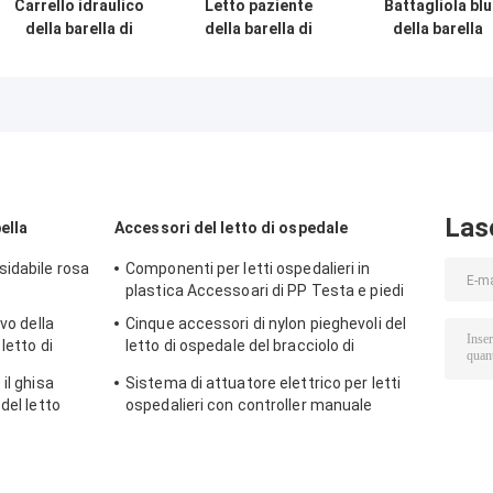
Carrello idraulico
Letto paziente
Battagliola blu
della barella di
della barella di
della barella
emergenza
emergenza di
paziente pp di
dell'ospedale
trasporto medico
emergenza di
medico per i
storto meccanico
Trollery della
pazienti
dei corrimani
barella di
dell'ABS
Emegency
Las
ella
Accessori del letto di ospedale
sidabile rosa
Componenti per letti ospedalieri in
plastica Accessoari di PP Testa e piedi
vo della
Cinque accessori di nylon pieghevoli del
letto di
letto di ospedale del bracciolo di
 lo scaffale
sicurezza di profilo
il ghisa
Sistema di attuatore elettrico per letti
del letto
ospedalieri con controller manuale