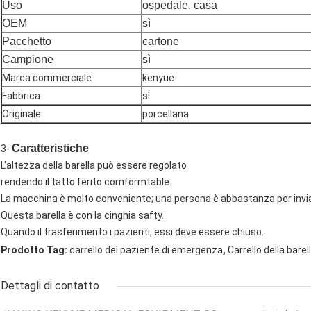
Uso
ospedale, casa
OEM
sì
Pacchetto
cartone
Campione
sì
Marca commerciale
kenyue
Fabbrica
sì
Originale
porcellana
Caratteristiche
3-
L'altezza della barella può essere regolato
rendendo il tatto ferito comformtable.
La macchina è molto conveniente; una persona è abbastanza per inviare
Questa barella è con la cinghia safty.
Quando il trasferimento i pazienti, essi deve essere chiuso.
,
Prodotto Tag:
carrello del paziente di emergenza
Carrello della barel
Dettagli di contatto