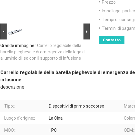
Prezzo:
Imballaggi partico
Tempi di conseg
Termini di pagam
Contatto
Grande immagine :
Carrello regolabile della
barella pieghevole di emergenza della lega di
alluminio di iso con il supporto di infusione
Carrello regolabile della barella pieghevole di emergenza dell
infusione
descrizione
Tipo::
Dispositivi di primo soccorso
Marca
Luogo d'origine::
La Cina
Colore
MOQ::
1PC
OEM::