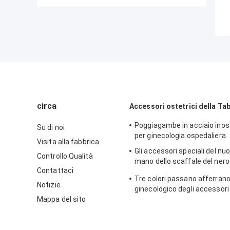
circa
Accessori ostetrici della Tab
Poggiagambe in acciaio inos
Su di noi
per ginecologia ospedaliera
Visita alla fabbrica
Gli accessori speciali del nuo
Controllo Qualità
mano dello scaffale del nero 
Contattaci
lusso della consegna passano
Tre colori passano afferrano 
Notizie
ginecologico degli accessori 
Mappa del sito