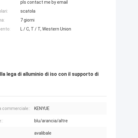
pls contact me by email
lari:
scatola
na:
7 giorni
ento:
L / C, T / T, Western Union
a lega di alluminio di iso con il supporto di
 commerciale::
KENYUE
::
blu/arancia/altre
avalibale