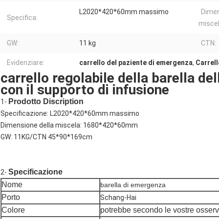
L2020*420*60mm massimo
Dimen
Specifica:
miscel
GW:
11 kg
CTN:
Evidenziare:
carrello del paziente di emergenza
,
Carrell
carrello regolabile della barella del
con il supporto di infusione
Prodotto Discription
1-
Specificazione: L2020*420*60mm massimo
Dimensione della miscela: 1680*420*60mm
GW: 11KG/CTN 45*90*169cm
Specificazione
2-
Nome
barella di emergenza
Porto
Schang-Hai
Colore
potrebbe secondo le vostre osserv