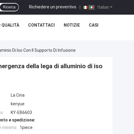
Richiedere un preventivo
|
Italian
Ricerca
 QUALITÀ
CONTATTACI
NOTIZIE
CASI
minio Di Iso Con Il Supporto Di Infusione
mergenza della lega di alluminio di iso
La Cina
kenyue
o:
KY-EB6603
nto e spedizione:
e minimo:
1piece