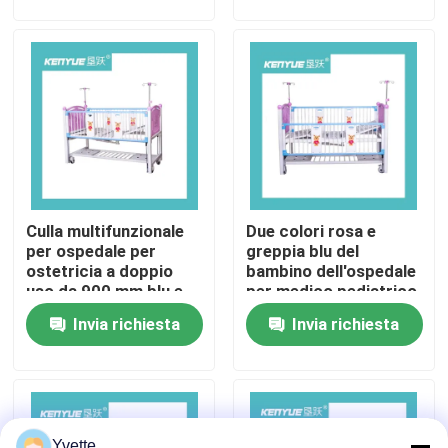
Visita alla fabbrica
Controllo Qualità
Contattaci
Culla multifunzionale
Due colori rosa e
Notizie
per ospedale per
greppia blu del
ostetricia a doppio
bambino dell'ospedale
uso da 900 mm blu e
per medico pediatrico
Casi
rosa
Invia richiesta
Invia richiesta
letto di consegna dell'ospedale
Accessori ostetrici della Tabella
Yvette