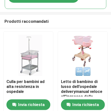
Prodotti raccomandati
Casa
Culla per bambini ad
Letto di bambino di
alta resistenza in
lusso dell'ospedale
ospedale
deliverymanual veloce
Prodotti
all'ingrosso della
fabbrica di alta qualità
Invia richiesta
Invia richiesta
con il carrello
Su di noi