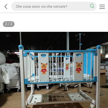
2
/
2