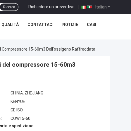
Richiedere un preventivo
|
Italian
Ricerca
 QUALITÀ
CONTATTACI
NOTIZIE
CASI
Del Compressore 15-60m3 Dell'ossigeno Raffreddata
ani del compressore 15-60m3
CHINIA, ZHEJIANG
KENYUE
CE ISO
o:
COW15-60
nto e spedizione: