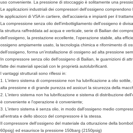
uso conveniente. La pressione di stoccaggio è solitamente una pressio
Le applicazioni industriali dei compressori dell'ossigeno comprendono
le applicazioni di VSA in cartiere, dell'acciaieria e impianti per il tratt
La compressione senza olio dell'imbottigliamento dell'ossigeno è divisa
la struttura raffreddata ad acqua e verticale, serie di Bailian dei compre
dell'ossigeno, la prestazione eccellente, l'operazione stabile, alta eff
ossigeno ampiamente usato, la tecnologia chimica e rifornimento di oss
dell'ossigeno, forma un'installazione di ossigeno ad alta pressione sem
In compressore senza olio dell'ossigeno di Bailian, le guarnizioni di attri
fatte dei materiali speciali con le proprietà autolubrificanti.
I vantaggi strutturali sono riflessi in:
1. L'intero sistema di compressione non ha lubrificazione a olio sottile, c
alta pressione e di grande purezza ed assicuri la sicurezza della macc
2. L'intero sistema non ha lubrificazione e sistema di distribuzione dell'o
è conveniente e l'operazione è conveniente;
3. L'intero sistema è senza olio, in modo dall'ossigeno medio compres
all'entrata e dello sbocco del compressore è la stessa.
Il compressore dell'ossigeno del materiale da otturazione della bombol
60psig) ed esaurisce la pressione 150barg (2150psig)