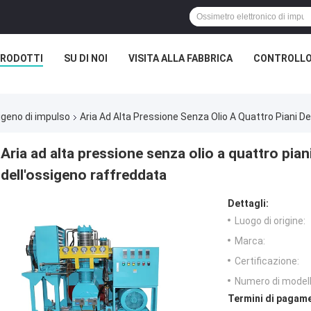
RODOTTI
SU DI NOI
VISITA ALLA FABBRICA
CONTROLLO
igeno di impulso
Aria Ad Alta Pressione Senza Olio A Quattro Piani 
Aria ad alta pressione senza olio a quattro pi
dell'ossigeno raffreddata
Dettagli:
Luogo di origine:
Marca:
Certificazione:
Numero di modell
Termini di pagame