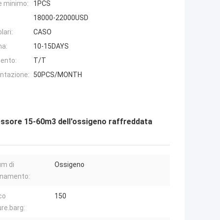
e minimo:
1PCS
18000-22000USD
lari:
CASO
na:
10-15DAYS
ento:
T/T
entazione:
50PCS/MONTH
ressore 15-60m3 dell'ossigeno raffreddata
m di
Ossigeno
onamento:
co
150
re.barg: