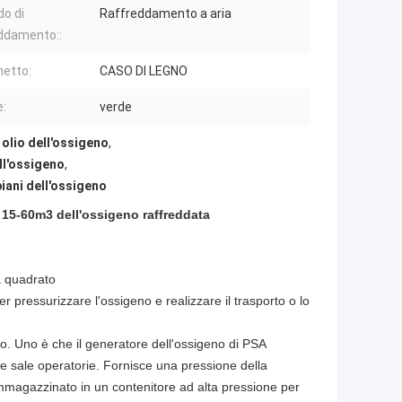
o di
Raffreddamento a aria
ddamento::
etto:
CASO DI LEGNO
e:
verde
 olio dell'ossigeno
,
ll'ossigeno
,
iani dell'ossigeno
e 15-60m3 dell'ossigeno raffreddata
a quadrato
r pressurizzare l'ossigeno e realizzare il trasporto o lo
o. Uno è che il generatore dell'ossigeno di PSA
le sale operatorie. Fornisce una pressione della
magazzinato in un contenitore ad alta pressione per