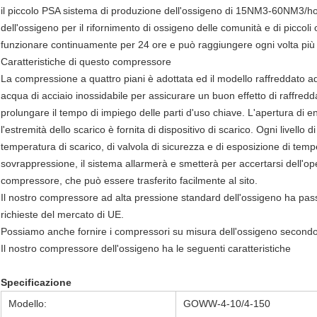
il piccolo PSA sistema di produzione dell'ossigeno di 15NM3-60NM3/hour 
dell'ossigeno per il rifornimento di ossigeno delle comunità e di piccoli o
funzionare continuamente per 24 ore e può raggiungere ogni volta più d
Caratteristiche di questo compressore
La compressione a quattro piani è adottata ed il modello raffreddato ad
acqua di acciaio inossidabile per assicurare un buon effetto di raffr
prolungare il tempo di impiego delle parti d'uso chiave. L'apertura di e
l'estremità dello scarico è fornita di dispositivo di scarico. Ogni livello 
temperatura di scarico, di valvola di sicurezza e di esposizione di tem
sovrappressione, il sistema allarmerà e smetterà per accertarsi dell'ope
compressore, che può essere trasferito facilmente al sito.
Il nostro compressore ad alta pressione standard dell'ossigeno ha passa
richieste del mercato di UE.
Possiamo anche fornire i compressori su misura dell'ossigeno secondo gl
Il nostro compressore dell'ossigeno ha le seguenti caratteristiche
Specificazione
Modello:
GOWW-4-10/4-150