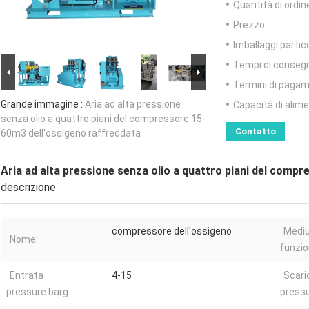
Quantità di ordin
Prezzo:
Imballaggi partico
Tempi di conseg
Termini di pagam
Grande immagine :
Aria ad alta pressione
Capacità di alim
senza olio a quattro piani del compressore 15-
Contatto
60m3 dell'ossigeno raffreddata
Aria ad alta pressione senza olio a quattro piani del comp
descrizione
compressore dell'ossigeno
Mediu
Nome:
funzi
Entrata
4-15
Scari
pressure.barg:
pressu