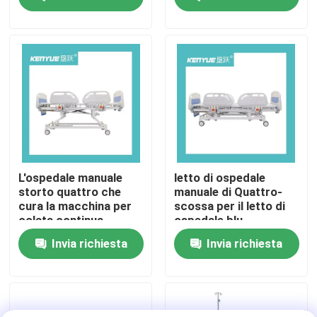
Visita alla fabbrica
Controllo Qualità
Contattaci
Notizie
L'ospedale manuale
letto di ospedale
storto quattro che
manuale di Quattro-
cura la macchina per
scossa per il letto di
Casi
colata continua
ospedale blu
paziente di controllo
dell'ospedale
Invia richiesta
Invia richiesta
del letto protegge
rivestito con resina
letto di consegna dell'ospedale
epossidrica
Accessori ostetrici della Tabella