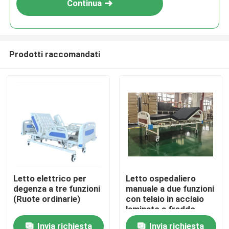
Continua
Prodotti raccomandati
Casa
Letto elettrico per
Letto ospedaliero
degenza a tre funzioni
manuale a due funzioni
Prodotti
(Ruote ordinarie)
con telaio in acciaio
laminato a freddo
Invia richiesta
Invia richiesta
Su di noi