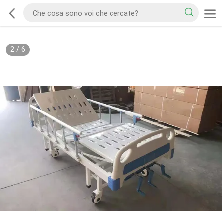
2
/
6